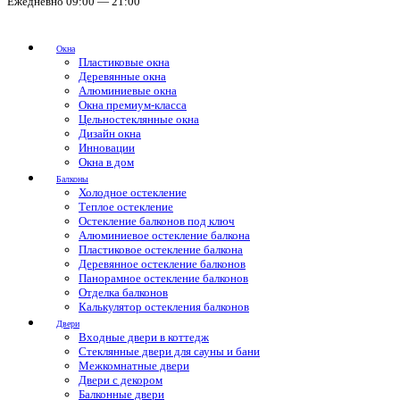
Ежедневно 09:00 — 21:00
Окна
Пластиковые окна
Деревянные окна
Алюминиевые окна
Окна премиум-класса
Цельностеклянные окна
Дизайн окна
Инновации
Окна в дом
Балконы
Холодное остекление
Теплое остекление
Остекление балконов под ключ
Алюминиевое остекление балкона
Пластиковое остекление балкона
Деревянное остекление балконов
Панорамное остекление балконов
Отделка балконов
Калькулятор остекления балконов
Двери
Входные двери в коттедж
Стеклянные двери для сауны и бани
Межкомнатные двери
Двери с декором
Балконные двери